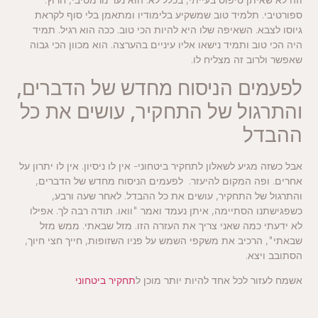
ספורטיבי. תלמיד טוב שמשקיע בלימודיו ומתאמן בלי סוף לקראת
גיוסו לצבא. השאיפה שלו היא להיות הכי טוב. ככה הוא רגיל. תמיד
היה הכי טוב ותמיד נישאו אליו עיניים בהערצה. הוא מכוון הכי גבוה
שאפשר ולרוב זה מצליח לו.
לפעמים הניסוח מחדש של הדברים,
והתרגול של התחקיר, עושים את כל
ההבדל
אבל כשזה מגיע לשאלון לתחקיר ביטחוני- אין לו ניסיון. אין לו יתרון על
אחרים. ופה המקום להיעזר. לפעמים הניסוח מחדש של הדברים,
והתרגול של התחקיר, עושים את כל ההבדל. לאחר שעה ורבע,
כשפגישתנו הסתיימה, איתן נעמד ואמר "וואו. תודה רבה לך. אפילו
לא ידעתי כמה שאני צריך את העזרה הזו. מזל שבאתי. ממש מזל
שבאתי", הרכיב את משקפי השמש על פניו השזופות, חייך חצי חיוך,
הסתובב ויצא.
אשמח לעזור לכל אחד להיות יותר מוכן ל
תחקיר ביטחוני