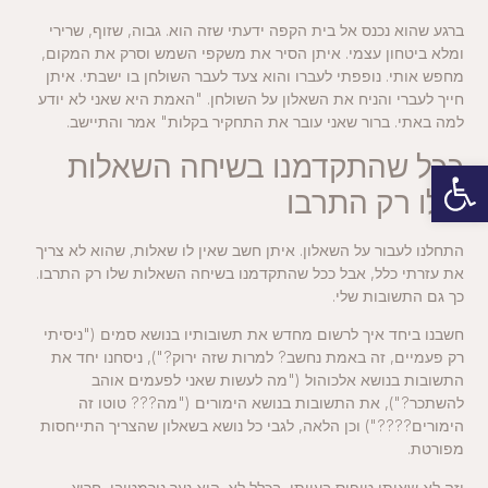
ברגע שהוא נכנס אל בית הקפה ידעתי שזה הוא. גבוה, שזוף, שרירי
ומלא ביטחון עצמי. איתן הסיר את משקפי השמש וסרק את המקום,
מחפש אותי. נופפתי לעברו והוא צעד לעבר השולחן בו ישבתי. איתן
חייך לעברי והניח את השאלון על השולחן. "האמת היא שאני לא יודע
למה באתי. ברור שאני עובר את התחקיר בקלות" אמר והתיישב.
ככל שהתקדמנו בשיחה השאלות
פתח סרגל נגישות
שלו רק התרבו
התחלנו לעבור על השאלון. איתן חשב שאין לו שאלות, שהוא לא צריך
את עזרתי כלל, אבל ככל שהתקדמנו בשיחה השאלות שלו רק התרבו.
כך גם התשובות שלי.
חשבנו ביחד איך לרשום מחדש את תשובותיו בנושא סמים ("ניסיתי
רק פעמיים, זה באמת נחשב? למרות שזה ירוק?"), ניסחנו יחד את
התשובות בנושא אלכוהול ("מה לעשות שאני לפעמים אוהב
להשתכר?"), את התשובות בנושא הימורים ("מה??? טוטו זה
הימורים????") וכן הלאה, לגבי כל נושא בשאלון שהצריך התייחסות
מפורטת.
וזה לא שאיתן טיפוס בעייתי, בכלל לא. הוא נער נורמטיבי, חרוץ.