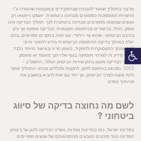
מדובר בתהליך שנועד להבטיח שבתפקידים ובמקומות שהוגדרו ע“י
הרשויות המוסמכות כמסווגים מבחינה ביטחונית, יועסקו ויימצאו רק
אנשים שנמצאו מתאימים מבחינה ביטחונית לכך. תהליך הבדיקה אינו
עוסק, ככלל, בכישורים ובהתאמה מקצועית. הבדיקה עוסקת אך ורק
בהיבט הביטחוני, שהוא צר וייחודי. עם זאת, במקרים מסוימים, בהם
יעלה במהלך בדיקת ההתאמה הביטחונית מידע רלוונטי וחיוני
פתח סרגל נגישות
להתאמתך התעסוקתית לתפקיד, באופן חריג ובאישור מיוחד בלבד,
יועבר מידע זה לגורמי תעסוקה בגוף אליו הנך מועמד או מועסק.
תהליך הבדיקה מעוגן בחוק שירות הביטחון הכללי, התשס“ב –
2002 ,ומבוצע בהתאם לחוק, לתקנות ולכללים מכוחו. התהליך אמור
לתת מענה לצרכי הביטחון, אך יחד עם זאת להביא בחשבון את
זכויותיך כאדם.
לשם מה נחוצה בדיקה של סיווג
ביטחוני ?
במדינת ישראל, כמו במדינות אחרות, נועדה הבדיקה להגן על ביטחון
המדינה כנגד סיכונים הנובעים מהתנהגותם של אנשים מסויימים