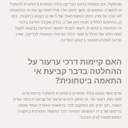
מנומקת, אם נמצאת בתום הבדיקה בלתי מתאים ביטחונית לתפקיד
או למשרה המסווגים. משך הזמן אליו מתייחסת קביעת אי ההתאמה
לא יעלה על פרק הזמן המקסימאלי של 5 שנים כקבוע בתקנות. כמו
כן, בהתאם לכללים מכוח חוק שב“כ, נבדק שקיבל הודעה בדבר
אי-התאמה ביטחונית, רשאי לפנות למוסר ההודעה בבקשה לקבל
נוסח חלקי של הכללים אשר יכלול הוראות הנוגעות לבדיקה, שאין
מניעה לגלותן מטעמי ביטחון המדינה.
האם קיימות דרכי ערעור על
ההחלטה בדבר קביעת אי
התאמה ביטחונית
?
אדם אשר נמצא בלתי מתאים ביטחונית לתפקיד ברמת סיווג
מסויימת, רשאי על- פי החוק להגיש ערעור על קביעה זו בפני ועדת
השגה, תוך פרק זמן המוקצב לכך. בראשות הוועדה עומד שופט
בדימוס של בית המשפט המחוזי. דרך ההגשה מפורטת בתקנות
המפורסמות לעיון הציבור.