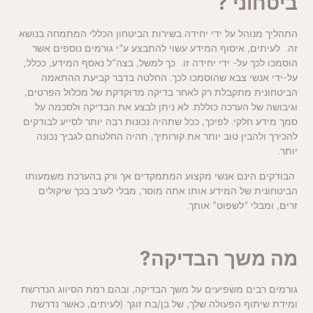
ביטחוני ?
התהליך מנוהל על ידי יחידה בשירות הביטחון הכללי המתמחה בנושא
זה. לעיתים, איסוף המידע עשוי להתבצע ע“י גורמים נוספים אשר
הוסמכו לכך על- ידי יחידה זו. כך למשל, בצה“ל נאסף המידע, ככלל,
על-ידי אנשי צבא שהוסמכו לכך. החלטה בדבר קביעת ההתאמה
הביטחונית מתקבלת רק לאחר בדיקה מדוקדקת של מכלול הפרטים,
וגיבושה של הערכה כוללת. לא ניתן לבצע את הבדיקה ולסכמה על
סמך מידע חלקי. לפיכך, ככל שתהיה נכונות רבה יותר לסייע לבודקים
להכירך ולהבין טוב יותר את קורותיך, תהיה החלטתם לגביך נכונה
יותר.
הבודקים הינם אנשי מקצוע המתמקדים אך ורק בהערכת משמעותו
הביטחונית של המידע אותו אתה מוסר, מבלי לערב בכך שיקולים
זרים, ומבלי “לשפוט“ אותך.
מה משך הבדיקה
?
גורמים רבים משפיעים על משך הבדיקה, ובהם רמת הסיווג הנדרשת
ומידת שיתוף הפעולה שלך, של בן/בת זוגך (לעיתים, כאשר נדרשת